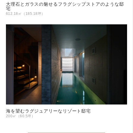
大理石とガラスの魅せるフラグシップストアのような邸
宅
612.18㎡（185.18坪）
海を望むラグジュアリーなリゾート邸宅
200㎡（60.5坪）