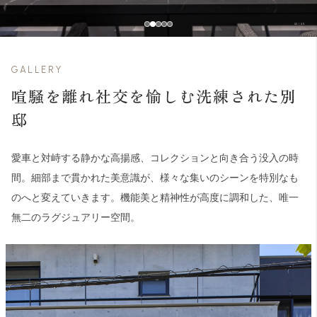
03
/
05
GALLERY
喧騒を離れ社交を愉しむ洗練された別
邸
愛車と対峙する静かな高揚感、コレクションと向き合う没入の時
間。細部まで貫かれた美意識が、様々な集いのシーンを特別なも
のへと変えていきます。機能美と精神性が高度に調和した、唯一
無二のラグジュアリー空間。