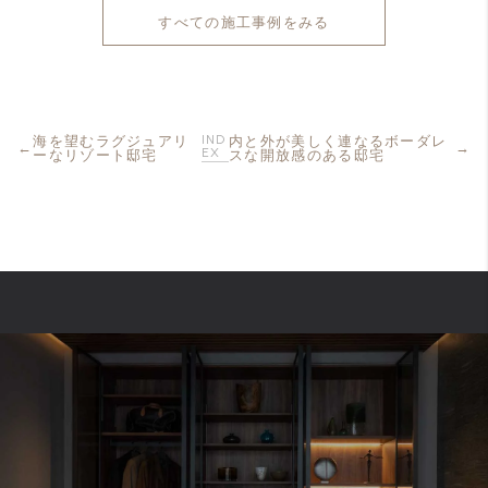
すべての施工事例をみる
IND
海を望むラグジュアリ
内と外が美しく連なるボーダレ
EX
ーなリゾート邸宅
スな開放感のある邸宅