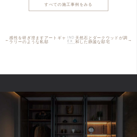
すべての施工事例をみる
IND
感性を研ぎ澄ますアートギャ
天然石とダークウッドが調
EX
ラリーのような私邸
和した静謐な邸宅