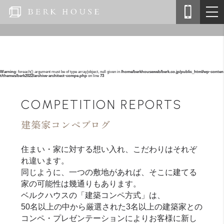
Warning
: foreach() argument must be of type array|object, null given in
/home/berkhouseweb/berk.co.jp/public_html/wp-conten
t/themes/berk2022/archive-architect-compe.php
on line
73
COMPETITION REPORTS
建築家コンペブログ
住まい・家に対する想い入れ、こだわりはそれぞ
れ違います。
同じように、一つの敷地があれば、そこに建てる
家の可能性は幾通りもあります。
ベルクハウスの「建築コンペ方式」は、
50名以上の中から厳選された3名以上の建築家との
コンペ・プレゼンテーションによりお客様に新し