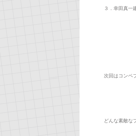
３．幸田真一
次回はコンペ
どんな素敵な