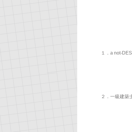
１．a not-
２．一級建築