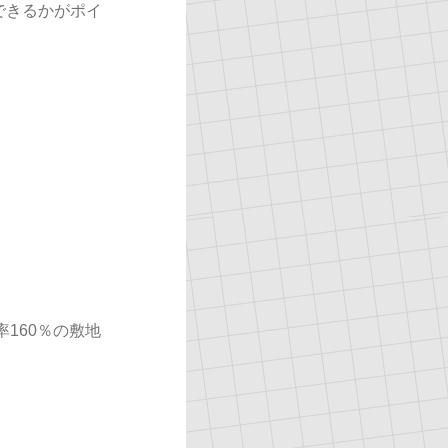
できるかがポイ
率160％の敷地