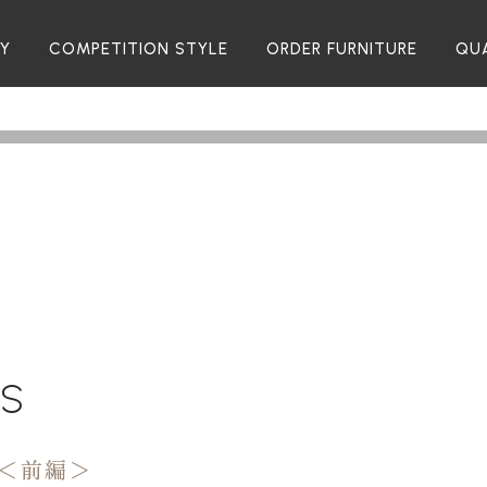
RY
COMPETITION STYLE
ORDER FURNITURE
QU
TS
＜前編＞