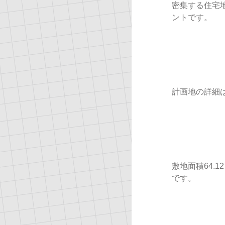
密集する住宅
ントです。
計画地の詳細
敷地面積64.
です。