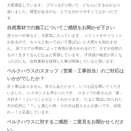
大変満足しています。 プランを2つ頂いて、どちらにするかかなり
迷いました。模型があるのも、とても分かりやすくてよかったで
す。
自然素材での施工についてご感想をお聞かせ下さい
塗りかべや床など、大変気に入っています。 メリットやデメリット
があるので、ちゃんと知っておいて選ばないと大変かも知れませ
ん。 床フロアが季節によって表情が多少かわるので、さすが自然の
もの！生きてるんだなぁと実感しています。 子供達の喘息が良くな
ったのにも、自然素材を採用した事が関係していると思います。
ベルクハウスのスタッフ（営業・工事担当）のご対応は
いかがでしたか？
言う事はありません。皆さんあたたかく、いつも話を聞いてくださ
いました。 レスポンスも早かったです。 スタッフの皆さんが「家」
大好き！！ということがよ～くわかります。 たまに電話に出られた
方の応対に『？』と感じた時、その方は新人さんが多いです。頑張
れ～！と応援しています。
ベルクハウスに対するご感想・ご意見をお聞かせくださ
い。