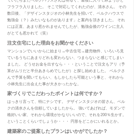
ていたらまだベルクハウスさんは明るく、最後に入ってみようかと
フラフラ入りました。 そこで対応してくれたのが、清水さん。 その
数日後、「デザインスタジオの小林先生を招いて、ベルクハウスで
勉強会（？）みたいなものがあります」と案内を頂きました。 それ
には正直、あまり惹かれませんでしたが、勉強会後のワインに主人
がとても惹かれて（笑）
注文住宅にした理由をお聞かせください
マンションでいいからに始まり→中古住宅→建売物件、いろいろ見
ているうちにあまりどれも変わらない、つまらないと感じてしまい
ました。 どうせお金を出すなら・・・ということで注文もアリ（予
算がムリだと半分あきらめでしたが）と探し始めました。 ベルクさ
んで予算を聞いてもらい、もしかしたら可能という事と、それから
小林先生に出会えた事が大きかったかな。
家づくりでこだわったポイントは何ですか？
はっきり言って、特にナシです。 デザインスタジオの皆さん、ベル
クの清水さんを信頼していましたから。 強いてあげれば、モダンで
格好いい家、それから環境がかなりいいので、それを200％生かす。
ということくらいでしょうか・・・ 円形をどこかにいれるとか。
建築家のご提案したプランはいかがでしたか？