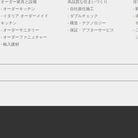
オーダー家具と設備
高品質な住まいづくり
住
- オーダーキッチン
- 自社責任施工
-
- イタリア オーダーメイド
- ダブルチェック
-
キッチン
- 構造・テクノロジー
- オーダーサニタリー
- 保証・アフターサービス
-
- オーダーファニュチャー
- 輸入建材