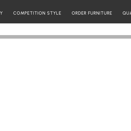
RY
COMPETITION STYLE
ORDER FURNITURE
QU