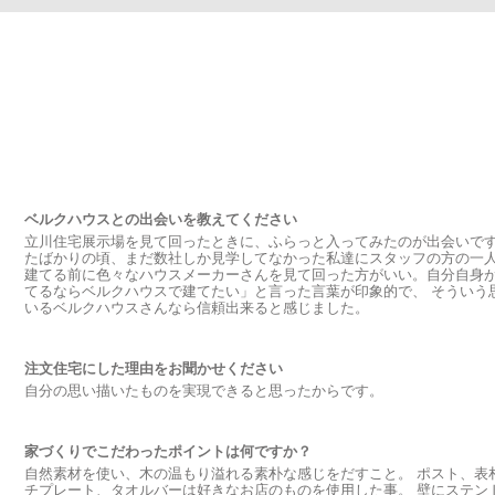
ベルクハウスとの出会いを教えてください
立川住宅展示場を見て回ったときに、ふらっと入ってみたのが出会いです
たばかりの頃、まだ数社しか見学してなかった私達にスタッフの方の一人
建てる前に色々なハウスメーカーさんを見て回った方がいい。自分自身
てるならベルクハウスで建てたい」と言った言葉が印象的で、 そういう
いるベルクハウスさんなら信頼出来ると感じました。
注文住宅にした理由をお聞かせください
自分の思い描いたものを実現できると思ったからです。
家づくりでこだわったポイントは何ですか？
自然素材を使い、木の温もり溢れる素朴な感じをだすこと。 ポスト、表
チプレート、タオルバーは好きなお店のものを使用した事。 壁にステン