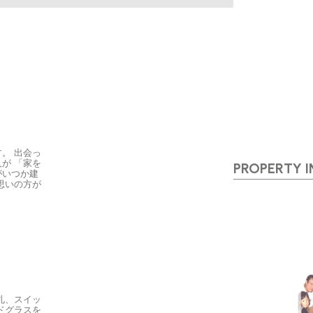
。 出会っ
が 「家を
PROPERTY 
がいつか建
思いの方が
札、スイッ
ドグラスを