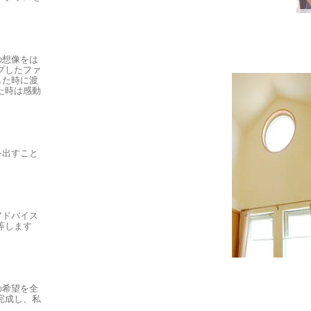
の想像をは
プしたファ
した時に渡
た時は感動
を出すこと
？
アドバイス
等します
の希望を全
完成し、私