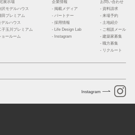
宅展示場
企業情報
お問い合わせ
 駒沢モデルハウス
- 掲載メディア
- 資料請求
 瀬田プレミアム
- パートナー
- 来場予約
モデルハウス
- 採用情報
- 土地紹介
 二子玉川プレミアム
- Life Design Lab
- ご相談メール
ショールーム
- Instagram
- 建築家募集
- 職方募集
- リクルート
Instagram