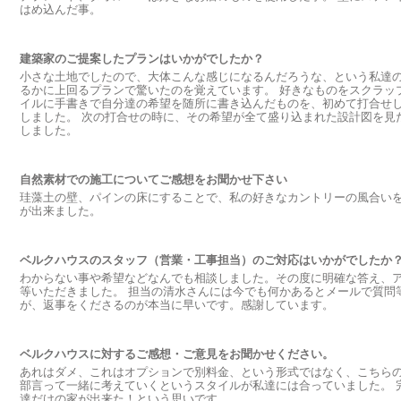
はめ込んだ事。
建築家のご提案したプランはいかがでしたか？
小さな土地でしたので、大体こんな感じになるんだろうな、という私達
るかに上回るプランで驚いたのを覚えています。 好きなものをスクラッ
イルに手書きで自分達の希望を随所に書き込んだものを、初めて打合せ
しました。 次の打合せの時に、その希望が全て盛り込まれた設計図を見
しました。
自然素材での施工についてご感想をお聞かせ下さい
珪藻土の壁、パインの床にすることで、私の好きなカントリーの風合い
が出来ました。
ベルクハウスのスタッフ（営業・工事担当）のご対応はいかがでしたか
わからない事や希望などなんでも相談しました。その度に明確な答え、
等いただきました。 担当の清水さんには今でも何かあるとメールで質問
が、返事をくださるのが本当に早いです。感謝しています。
ベルクハウスに対するご感想・ご意見をお聞かせください。
あれはダメ、これはオプションで別料金、という形式ではなく、こちら
部言って一緒に考えていくというスタイルが私達には合っていました。 
達だけの家が出来た！という思いです。