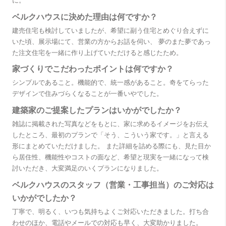
に。
ベルクハウスに決めた理由は何ですか？
建売住宅も検討していましたが、希望に副う住宅とめぐり合えずに
いた頃、展示場にて、営業の方からお話を伺い、 夢のまた夢であっ
た注文住宅を一緒に作り上げていただけると感じたため。
家づくりでこだわったポイントは何ですか？
シンプルであること。機能的で、統一感があること。奇をてらった
デザインで住みづらくなることが一番いやでした。
建築家のご提案したプランはいかがでしたか？
雑誌に掲載された写真などをもとに、家に求めるイメージをお伝え
したところ、最初のプランで「そう、こういう家です。」と言える
形にまとめていただけました。 また詳細を詰める際にも、見た目か
ら居住性、機能性やコストの面など、希望と現実を一緒になって検
討いただき、大変満足のいくプランになりました。
ベルクハウスのスタッフ（営業・工事担当）のご対応は
いかがでしたか？
丁寧で、明るく、いつも気持ちよくご対応いただきました。打ち合
わせのほか、電話やメールでの対応も早く、大変助かりました。