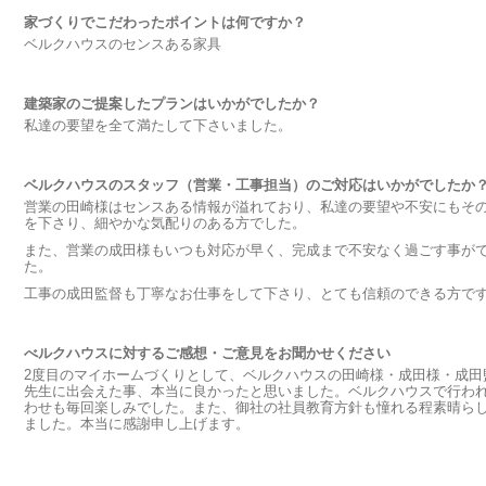
家づくりでこだわったポイントは何ですか？
ベルクハウスのセンスある家具
建築家のご提案したプランはいかがでしたか？
私達の要望を全て満たして下さいました。
ベルクハウスのスタッフ（営業・工事担当）のご対応はいかがでしたか
営業の田崎様はセンスある情報が溢れており、私達の要望や不安にもそ
を下さり、細やかな気配りのある方でした。
また、営業の成田様もいつも対応が早く、完成まで不安なく過ごす事が
た。
工事の成田監督も丁寧なお仕事をして下さり、とても信頼のできる方で
べルクハウスに対するご感想・ご意見をお聞かせください
2度目のマイホームづくりとして、ベルクハウスの田崎様・成田様・成田
先生に出会えた事、本当に良かったと思いました。ベルクハウスで行わ
わせも毎回楽しみでした。また、御社の社員教育方針も憧れる程素晴ら
ました。本当に感謝申し上げます。