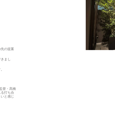
？
の先の提案
できまし
す。
監督・髙橋
れる打ち合
しいと感じ