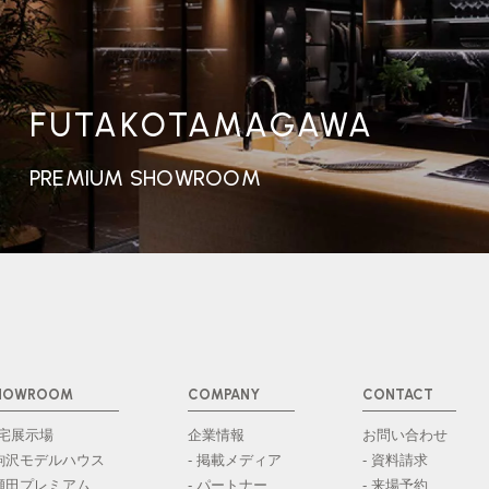
FUTAKOTAMAGAWA
PREMIUM SHOWROOM
HOWROOM
COMPANY
CONTACT
宅展示場
企業情報
お問い合わせ
 駒沢モデルハウス
- 掲載メディア
- 資料請求
 瀬田プレミアム
- パートナー
- 来場予約