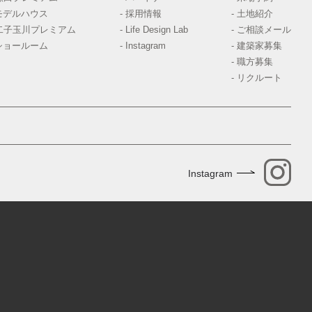
モデルハウス
- 採用情報
- 土地紹介
 二子玉川プレミアム
- Life Design Lab
- ご相談メール
ショールーム
- Instagram
- 建築家募集
- 職方募集
- リクルート
Instagram