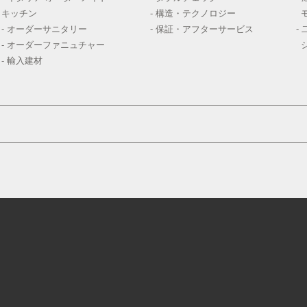
キッチン
- 構造・テクノロジー
- オーダーサニタリー
- 保証・アフターサービス
-
- オーダーファニュチャー
- 輸入建材