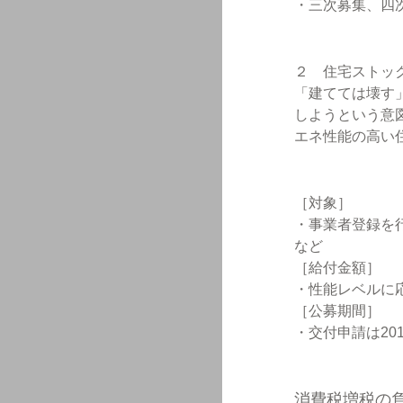
・三次募集、四
２ 住宅ストッ
「建てては壊す
しようという意
エネ性能の高い
［対象］
・事業者登録を
など
［給付金額］
・性能レベルに応
［公募期間］
・交付申請は20
消費税増税の