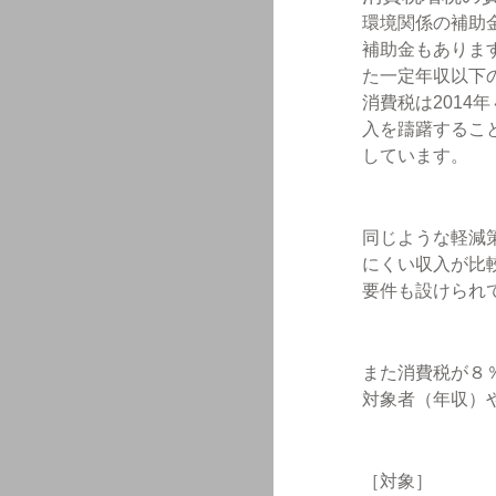
環境関係の補助
補助金もありま
た一定年収以下
消費税は201
入を躊躇するこ
しています。
同じような軽減
にくい収入が比
要件も設けられ
また消費税が８％
対象者（年収）
［対象］