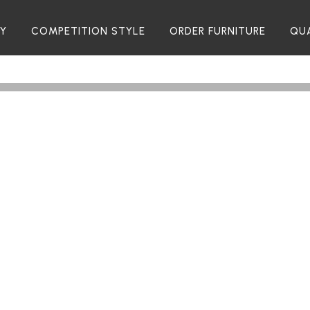
RY
COMPETITION STYLE
ORDER FURNITURE
QU