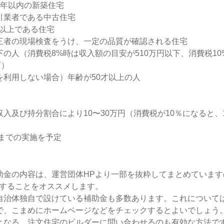
1年以内の新築住宅
引業者である中古住宅
以上である住宅
三者の現場検査をうけ、一定の品質が確認される住宅
の人（消費税8%時は収入額の目安が510万円以下、消費税1
下）
を利用しない場合）年齢が50才以上の人
入及び持分割合により10〜30万円（消費税が10％になると、1
月までの実施を予定
助金の内容は、運営団体HPより一部を抜粋してまとめています
認することをオススメします。
自治体独自で設けている補助金も多数あります。これについて
で、こまめにホームページなどをチェックするとよいでしょう
となる、注文住宅のビルダーに問い合わせるのも有効な方法で