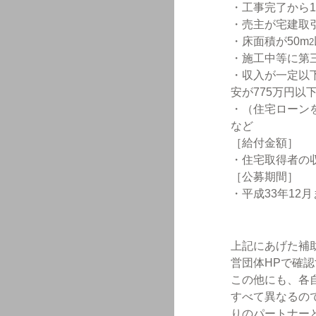
・工事完了から
・売主が宅建取
・床面積が50m
2
・施工中等に第
・収入が一定以下
安が775万円以
・（住宅ローン
など
［給付金額］
・住宅取得者の収
［公募期間］
・平成33年12
上記にあげた補
営団体HPで確
この他にも、各
すべて異なるの
りのパートナー