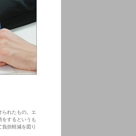
けられたもの。エ
助をするというも
て負担軽減を図り