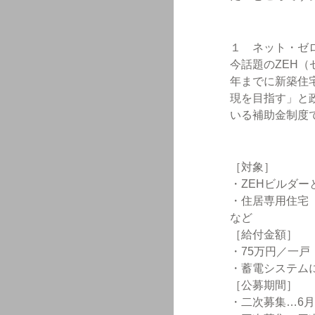
１ ネット・ゼ
今話題のZEH（
年までに新築住
現を目指す」と
いる補助金制度
［対象］
・ZEHビルダー
・住居専用住宅
など
［給付金額］
・75万円／一戸
・蓄電システム
［公募期間］
・二次募集…6月