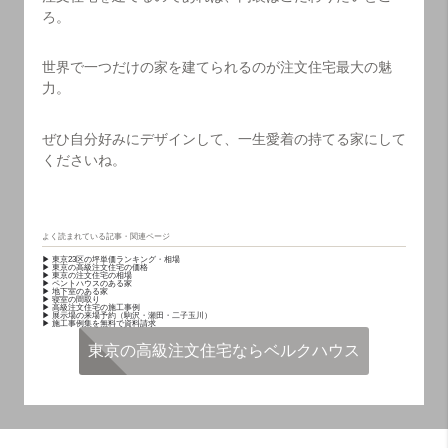
ろ。
世界で一つだけの家を建てられるのが注文住宅最大の魅
力。
ぜひ自分好みにデザインして、一生愛着の持てる家にして
くださいね。
よく読まれている記事・関連ページ
▶ 東京23区の坪単価ランキング・相場
▶ 東京の高級注文住宅の価格
▶ 東京の注文住宅の相場
▶ ペントハウスのある家
▶ 地下室のある家
▶ 寝室の間取り
▶ 高級注文住宅の施工事例
▶ 展示場の来場予約（駒沢・瀬田・二子玉川）
▶ 施工事例集を無料で資料請求
東京の高級注文住宅ならベルクハウス