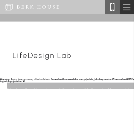
LifeDesign Lab
Warning
: Trying to access array offset on false in
/home/berkhouseweb/berk.co.jp/public_html/wp-content/themes/berk2022/s
ingle-lab.php
on line
38
Warning
: Attempt to read property "name" on null in
/home/berkhouseweb/berk