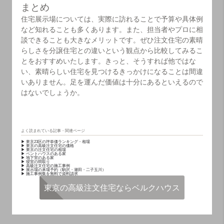
まとめ
住宅展示場については、実際に訪れることで予算や具体例
など知れることも多くあります。また、担当者やプロに相
談できることも大きなメリットです。ぜひ注文住宅の素晴
らしさを分譲住宅との違いという観点から比較してみるこ
とをおすすめいたします。きっと、そうすれば他ではな
い、素晴らしい住宅を見つけるきっかけになることは間違
いありません。足を運んだ価値は十分にあるといえるので
はないでしょうか。
よく読まれている記事・関連ページ
▶ 東京23区の坪単価ランキング・相場
▶ 東京の高級注文住宅の価格
▶ 東京の注文住宅の相場
▶ ペントハウスのある家
▶ 地下室のある家
▶ 寝室の間取り
▶ 高級注文住宅の施工事例
▶ 展示場の来場予約（駒沢・瀬田・二子玉川）
▶ 施工事例集を無料で資料請求
東京の高級注文住宅ならベルクハウス