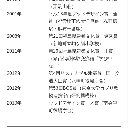
（栗駒山荘）
2001年
平成13年度グッドデザイン賞 金
賞（都営地下鉄大江戸線 赤羽橋
駅・麻布十番駅）
2003年
第21回福島県建築文化賞 優秀賞
（新地町立駒ケ嶺小学校）
2011年
第29回福島県建築文化賞 正賞
（猪苗代町体験交流館「学びい
な」）
2012年
第4回サステナブル建築賞 国土交
通大臣賞（八峰町役場庁舎）
2012年
第53回BCS賞（東京大学カブリ数
物連携宇宙研究機構棟）
2019年
ウッドデザイン賞 入賞（南会津
町役場庁舎）