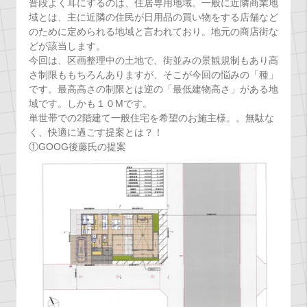
普段よく耳にするのは、住居専用地域。一般に近隣商業地
域とは、主に近隣の住民が日用品の買い物をする店舗など
のために定められる地域と言われており。地元の商店街な
どが該当します。
今回は、区画整理中の土地で、街並みの景観規制もあり高
さ制限ももちろんありますが、そこが今回の悩みの「種」
です。最高高さの制限とは逆の「最低建物高さ」がある地
域です。しかも１０Mです。
単世帯での2階建て一般住宅を希望のお施主様。。無駄な
く、快適に過ごす提案とは？！
①GOOG後藤氏の提案