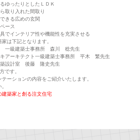
あるゆったりとしたＬＤＫ
から取り入れた間取り
ができる広めの玄関
スペース
家具でインテリア性や機能性を充実させる
築家は下記となります。
計 一級建築士事務所 森川 稔先生
ラキアーキテクト一級建築士事務所 平木 繁先生
建築設計室 後藤 隆史先生
生方です。
ンテーションの内容をご紹介いたします。
い。
の建築家と創る注文住宅