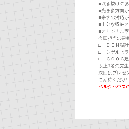
■吹き抜けの
■光を多方向
■来客の対応
■十分な収納
■オリジナル
今回担当の建
□ ＤＥＮ設
□ シゲルヒ
□ ＧＯＯＧ
以上3名の先
次回はプレゼ
ご期待くださ
ベルクハウス