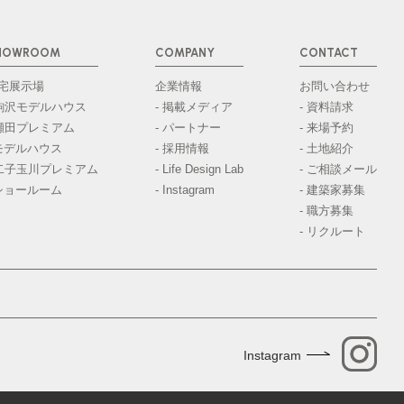
HOWROOM
COMPANY
CONTACT
宅展示場
企業情報
お問い合わせ
 駒沢モデルハウス
- 掲載メディア
- 資料請求
 瀬田プレミアム
- パートナー
- 来場予約
モデルハウス
- 採用情報
- 土地紹介
 二子玉川プレミアム
- Life Design Lab
- ご相談メール
ショールーム
- Instagram
- 建築家募集
- 職方募集
- リクルート
Instagram