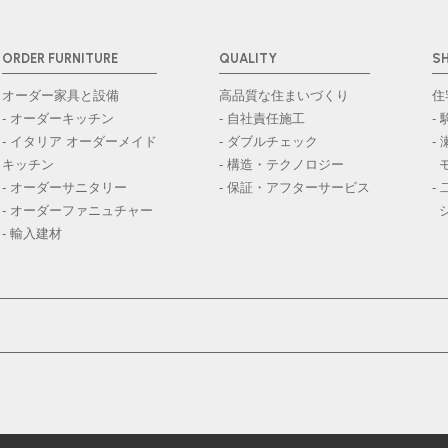
ORDER FURNITURE
QUALITY
S
オーダー家具と設備
高品質な住まいづくり
住
- オーダーキッチン
- 自社責任施工
-
- イタリア オーダーメイド
- ダブルチェック
-
キッチン
- 構造・テクノロジー
- オーダーサニタリー
- 保証・アフターサービス
-
- オーダーファニュチャー
- 輸入建材