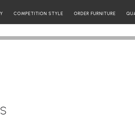
RY
COMPETITION STYLE
ORDER FURNITURE
QU
TS