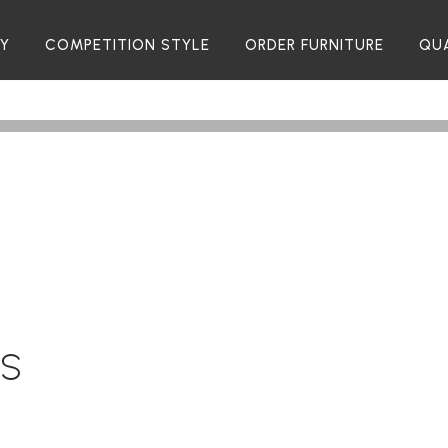
RY
COMPETITION STYLE
ORDER FURNITURE
QU
TS