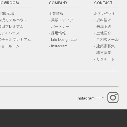
HOWROOM
COMPANY
CONTACT
宅展示場
企業情報
お問い合わせ
 駒沢モデルハウス
- 掲載メディア
- 資料請求
 瀬田プレミアム
- パートナー
- 来場予約
モデルハウス
- 採用情報
- 土地紹介
 二子玉川プレミアム
- Life Design Lab
- ご相談メール
ショールーム
- Instagram
- 建築家募集
- 職方募集
- リクルート
Instagram