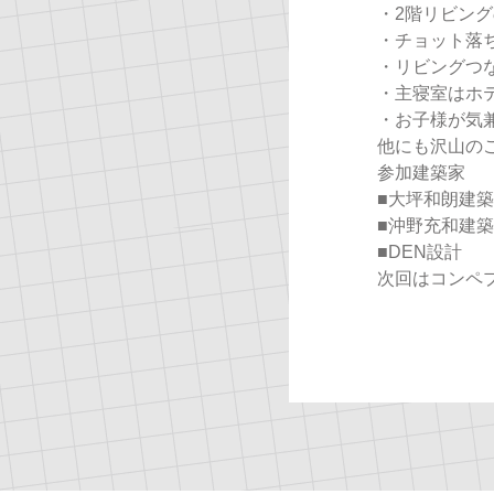
・2階リビン
・チョット落
・リビングつ
・主寝室はホ
・お子様が気
他にも沢山の
参加建築家
■大坪和朗建
■沖野充和建
■DEN設計
次回はコンペ