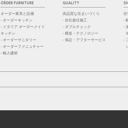
ORDER FURNITURE
QUALITY
S
オーダー家具と設備
高品質な住まいづくり
住
- オーダーキッチン
- 自社責任施工
-
- イタリア オーダーメイド
- ダブルチェック
-
キッチン
- 構造・テクノロジー
- オーダーサニタリー
- 保証・アフターサービス
-
- オーダーファニュチャー
- 輸入建材