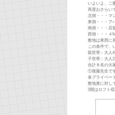
いよいよ、ご
再度おさらい
北側・・・マ
東側・・・ア
南側・・・店
西側・・・４
敷地は東西に
この条件で、
親世帯：大人4
子世帯：大人2
合計８名の大
①後藤先生で
各プライベー
敷地奥に対し
3階はロフト