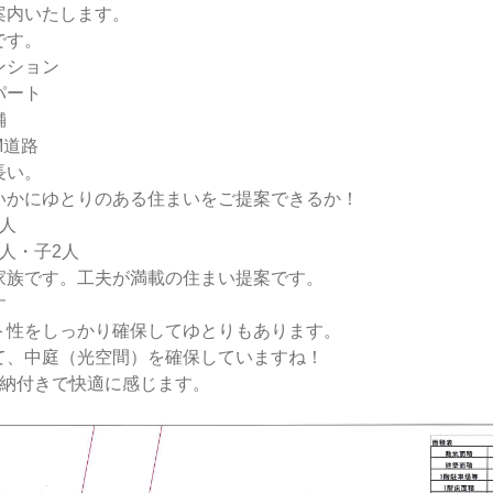
案内いたします。
です。
ンション
パート
舗
M道路
長い。
いかにゆとりのある住まいをご提案できるか！
人
人・子2人
家族です。工夫が満載の住まい提案です。
す
ト性をしっかり確保してゆとりもあります。
て、中庭（光空間）を確保していますね！
収納付きで快適に感じます。