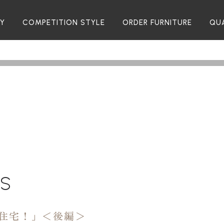
RY
COMPETITION STYLE
ORDER FURNITURE
QU
TS
々住宅！」＜後編＞