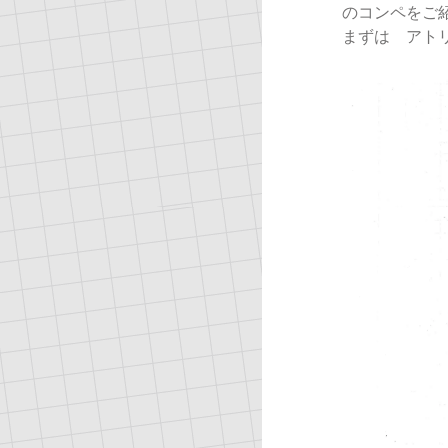
のコンペをご
まずは アト