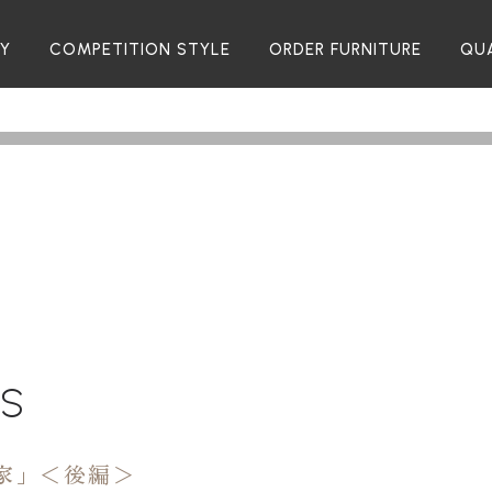
RY
COMPETITION STYLE
ORDER FURNITURE
QU
TS
家」＜後編＞