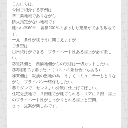
こんにちは。
今回ご紹介する事例は
準工業地域でありながら
防火指定がない地域です
建ぺい率60％ 容積200％のぎっしり建築ができる敷地で
す。
一見、条件が緩そうに聞こえますが・・
ご要望は
①日焼けができる、プライベート性ある屋上が必ず欲し
い。
②道路側と、西隣地側からの視線は一切カットしたい。
③3階建ては避けたい（コストの兼ね合いもある）
④東側は、親族の敷地の為、うまくコミュニテーもとりな
がら、プライバシー確保もしたい。
⑤モダンで、センスよい外観に仕上げてほしい。
住宅近接地で、３階建てが建てられるエリアに２階＋屋上
のプライベート性がしっかりとれる屋上と空間。・・
さっ！提案が楽しみです。